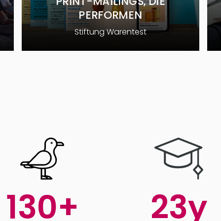
PRINT-MAILINGS, DIE
PERFORMEN
Stiftung Warentest
199
+
23
y