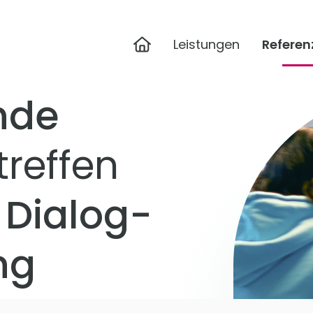
Home
Leistungen
Referen
nde
treffen
 Dialog­
ng