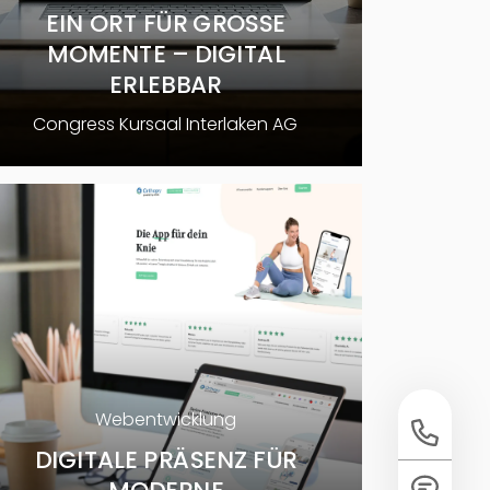
EIN ORT FÜR GROSSE M
OMENTE – DIGITAL E
RLEBBAR
Congress Kursaal Interlaken AG
Webentwicklung
DIGITALE PRÄSENZ FÜR