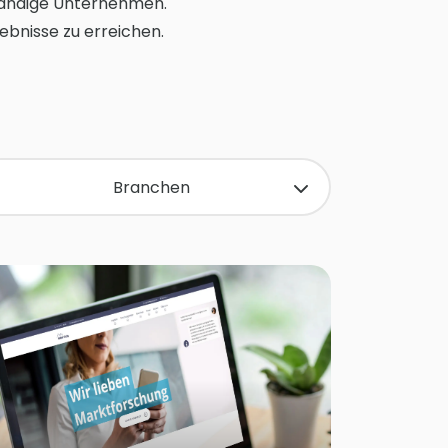
ständige Unternehmen.
gebnisse zu erreichen.
Branchen
B2B
B2C
E-Commerce
Gesundheitswesen
Hygiene