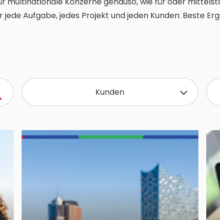
r multinationale Konzerne genauso, wie für oder mittel
ür jede Aufgabe, jedes Projekt und jeden Kunden: Beste Er
Kunden
Congress Kursaal Interlaken AG
Hamburg Tourismus
Intervista AG
Orthopy Health GmbH
Peek & Cloppenburg