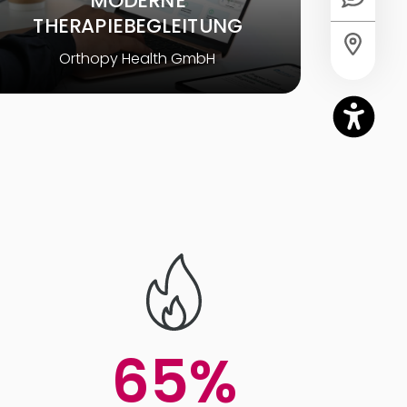
MODERNE
THERAPIEBEGLEITUNG
Orthopy Health GmbH
100
%