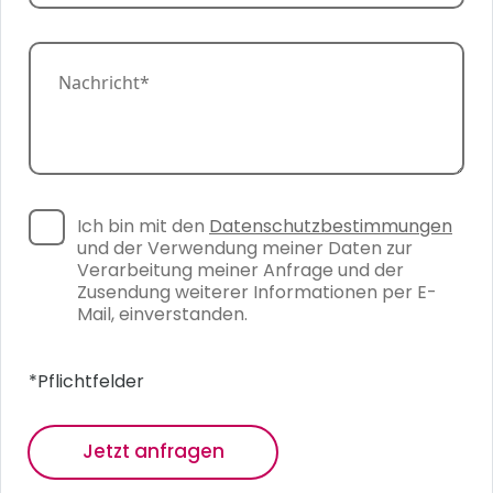
e
l
h
e
m
f
N
e
o
a
n
n
c
*
n
h
u
r
m
i
m
c
e
h
r
Ich bin mit den
Datenschutzbestimmungen
D
t
und der Verwendung meiner Daten zur
a
*
t
Verarbeitung meiner Anfrage und der
e
Zusendung weiterer Informationen per E-
n
Mail, einverstanden.
s
c
h
*Pflichtfelder
u
t
z
Jetzt anfragen
*