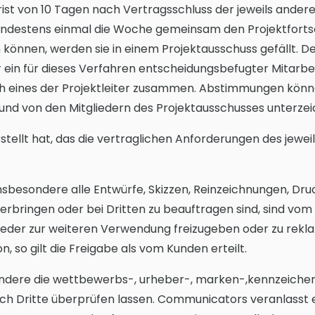
 Frist von 10 Tagen nach Vertragsschluss der jeweils ande
indestens einmal die Woche gemeinsam den Projektfortsc
n können, werden sie in einem Projektausschuss gefällt. D
 ein für dieses Verfahren entscheidungsbefugter Mitarbeit
ch eines der Projektleiter zusammen. Abstimmungen könne
n und von den Mitgliedern des Projektausschusses unterze
ellt hat, das die vertraglichen Anforderungen des jeweili
sbesondere alle Entwürfe, Skizzen, Reinzeichnungen, Druc
rbringen oder bei Dritten zu beauftragen sind, sind vom
er zur weiteren Verwendung freizugeben oder zu reklamie
 so gilt die Freigabe als vom Kunden erteilt.
sondere die wettbewerbs-, urheber-, marken-,kennzeichen
rch Dritte überprüfen lassen. Communicators veranlasst e