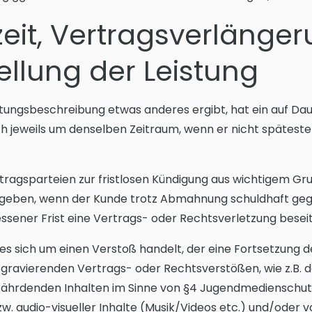
zeit, Vertragsverlänge
ellung der Leistung
eistungsbeschreibung etwas anderes ergibt, hat ein auf Da
ch jeweils um denselben Zeitraum, wenn er nicht späteste
tragsparteien zur fristlosen Kündigung aus wichtigem Grun
eben, wenn der Kunde trotz Abmahnung schuldhaft gegen
ener Frist eine Vertrags- oder Rechtsverletzung beseit
es sich um einen Verstoß handelt, der eine Fortsetzung 
en gravierenden Vertrags- oder Rechtsverstößen, wie z.B.
efährdenden Inhalten im Sinne von §4 Jugendmedienschut
. audio-visueller Inhalte (Musik/Videos etc.) und/oder v