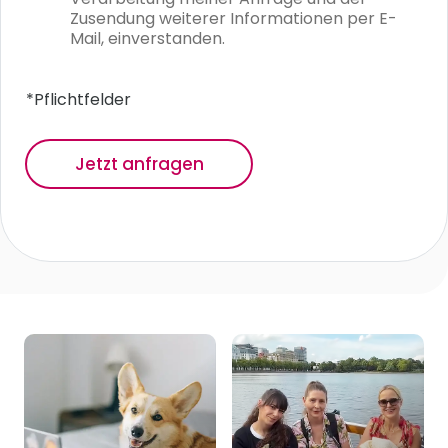
e
Zusendung weiterer Informationen per E-
n
Mail, einverstanden.
s
c
h
*Pflichtfelder
u
t
z
Jetzt anfragen
*