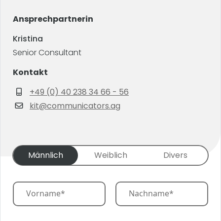
Ansprechpartnerin
Kristina
Senior Consultant
Kontakt
+49 (0) 40 238 34 66 - 56
kit@communicators.ag
G
Männlich
Weiblich
Divers
e
n
d
N
e
a
r
m
First
Last
*
e