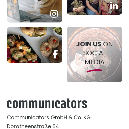
JOIN US
JOIN US
JOIN US
ON
SOCIAL
JOIN US
MEDIA
Communicators GmbH & Co. KG
Dorotheenstraße 84