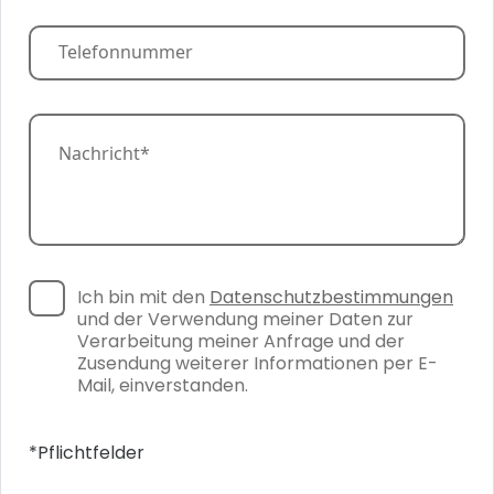
e
r
T
n
e
e
l
h
e
m
f
N
e
o
a
n
n
c
*
n
h
u
r
m
i
m
c
e
h
r
Ich bin mit den
Datenschutzbestimmungen
D
t
und der Verwendung meiner Daten zur
a
*
t
Verarbeitung meiner Anfrage und der
e
Zusendung weiterer Informationen per E-
n
Mail, einverstanden.
s
c
h
*Pflichtfelder
u
t