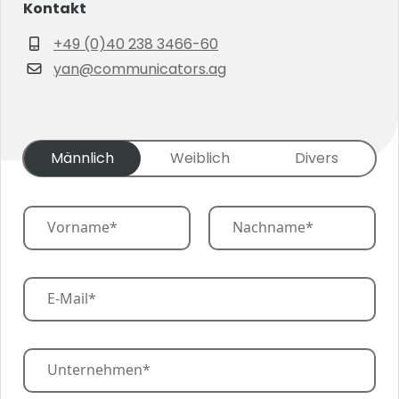
Kontakt
+49 (0)40 238 3466-60
yan@communicators.ag
G
Männlich
Weiblich
Divers
e
n
d
N
e
a
r
m
First
Last
*
e
*
E
-
M
a
i
U
l
n
*
t